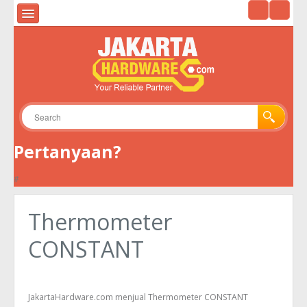
HOME
ALAT UKUR & ALAT UJI
ALAT SURVEY
ALAT TELEKOMUNIKASI
Pertanyaan?
GPS
#
KAMERA
ENVIRONMENTAL
Thermometer
TOOLS
CONSTANT
JakartaHardware.com menjual Thermometer CONSTANT