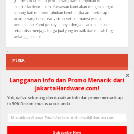
(ready stock) setiap produk yang kami tampilkan di
JakartaHardware.com. Karyawan kami akan dengan sangat
senang hati memberitahukan kembali jika ada beberapa
produk yang tidak ready stock serta lamanya waktu
pemesanan. Kami percaya hanya dengan cara inilah, kami
tetap bisa menjaga harga jual yang terbaik dan murah bagi
pelanggan kami.
MEREK
Thermometer CONSTANT
Langganan Info dan Promo Menarik dari
Thermometer DEKKO
JakartaHardware.com!
Thermometer EXTECH
Yuk, daftar sekarang dan dapatkan info dan promo menarik up
to 50% Diskon khusus untuk anda!
Thermometer FLUKE
Thermometer HIOKI
Thermometer IRTEK
Subscribe Now