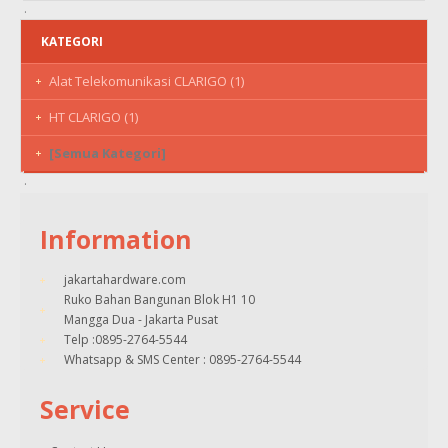
KATEGORI
Alat Telekomunikasi CLARIGO (1)
HT CLARIGO (1)
[Semua Kategori]
Information
jakartahardware.com
Ruko Bahan Bangunan Blok H1 10
Mangga Dua - Jakarta Pusat
Telp :0895-2764-5544
Whatsapp & SMS Center : 0895-2764-5544
Service