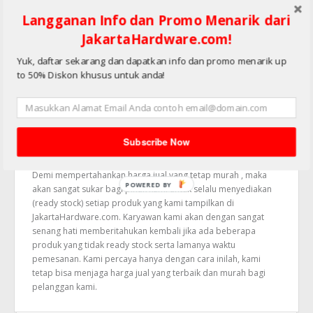
tidak jelas Legalitas Perusahaannya.
Kantor Kami bisa dikunjungi kapanpun
Langganan Info dan Promo Menarik dari
Produk yang kami jual semuanya Bergaransi Resmi dari
JakartaHardware.com!
Distributor
Harga yang Terjamin. Kami melakukan survey harga
Yuk, daftar sekarang dan dapatkan info dan promo menarik up
terhadap produk setiap harinya dan menyediakan produk
to 50% Diskon khusus untuk anda!
yang harganya terupdate dan kompetitif untuk anda
Catatan Penting :
Harga Jual dan Spesifikasi Produk CLARIGO bisa berubah
Subscribe Now
sewaktu waktu tanpa pemberitahuan sebelumnya.
Demi mempertahankan harga jual yang tetap murah , maka
POWERED BY
akan sangat sukar bagi pihak kami untuk selalu menyediakan
(ready stock) setiap produk yang kami tampilkan di
JakartaHardware.com. Karyawan kami akan dengan sangat
senang hati memberitahukan kembali jika ada beberapa
produk yang tidak ready stock serta lamanya waktu
pemesanan. Kami percaya hanya dengan cara inilah, kami
tetap bisa menjaga harga jual yang terbaik dan murah bagi
pelanggan kami.