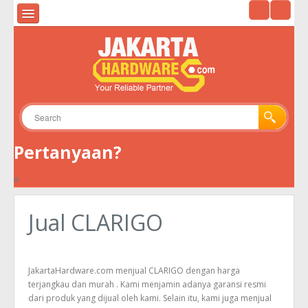
HOME
ALAT UKUR & ALAT UJI
ALAT SURVEY
ALAT TELEKOMUNIKASI
Pertanyaan?
GPS
#
KAMERA
ENVIRONMENTAL
Jual CLARIGO
TOOLS
JakartaHardware.com menjual CLARIGO dengan harga
terjangkau dan murah . Kami menjamin adanya garansi resmi
dari produk yang dijual oleh kami. Selain itu, kami juga menjual