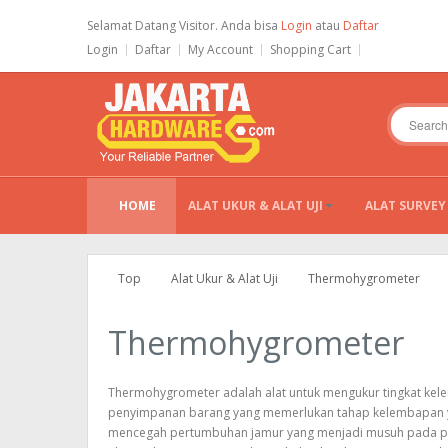
Selamat Datang Visitor. Anda bisa
Login
atau
Daftar
Login
Daftar
My Account
Shopping Cart
HOME
ALAT UKUR & ALAT UJI
ALAT SURVEY
Top
Alat Ukur & Alat Uji
Thermohygrometer
Thermohygrometer
Thermohygrometer adalah alat untuk mengukur tingkat kele
penyimpanan barang yang memerlukan tahap kelembapan y
mencegah pertumbuhan jamur yang menjadi musuh pada pe