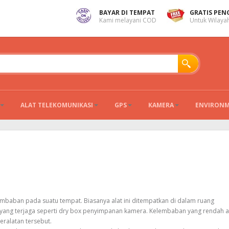
BAYAR DI TEMPAT
GRATIS PEN
Kami melayani COD
Untuk Wilayah
ALAT TELEKOMUNIKASI
GPS
KAMERA
ENVIRON
mbaban pada suatu tempat. Biasanya alat ini ditempatkan di dalam ruang
ang terjaga seperti dry box penyimpanan kamera. Kelembaban yang rendah 
ralatan tersebut.