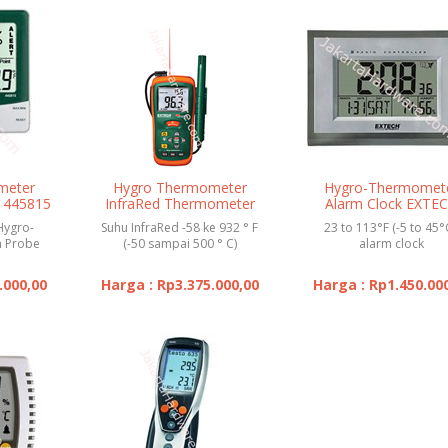
meter
Hygro Thermometer
Hygro-Thermomet
 445815
InfraRed Thermometer
Alarm Clock EXTE
EXTECH
445706
 Hygro-
Suhu InfraRed -58 ke 932 ° F
23 to 113°F (-5 to 45°
h Probe
(-50 sampai 500 ° C)
alarm clock
.000,00
Harga : Rp3.375.000,00
Harga : Rp1.450.00