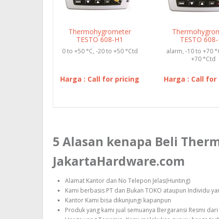
Thermohygrometer
Thermohygro
TESTO 608-H1
TESTO 608
0 to +50 °C, -20 to +50 °Ctd
alarm, -10 to +70 °
+70 °Ctd
Harga : Call for pricing
Harga : Call for
5 Alasan kenapa Beli The
JakartaHardware.com
Alamat Kantor dan No Telepon Jelas(Hunting)
Kami berbasis PT dan Bukan TOKO ataupun Individu yang
Kantor Kami bisa dikunjungi kapanpun
Produk yang kami jual semuanya Bergaransi Resmi dari 