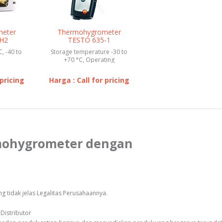
meter
Thermohygrometer
-H2
TESTO 635-1
C, -40 to
Storage temperature -30 to
+70 °C, Operating
temperature -20 to +50 °C
 pricing
Harga : Call for pricing
rmohygrometer dengan
 tidak jelas Legalitas Perusahaannya.
Distributor