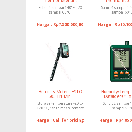
Thermometer and
Thermometer
Datalogger EX
Datalogger
Suhu -4 sampai 140°F (-20
Suhu -4 sampai 14
sampai 60°C)
sampai 60°C
Harga : Rp7.500.000,00
Harga : Rp10.10
Humidity Meter TESTO
Humidity/Tempe
605-H1 Mini
Datalogger E
Thermohygrom
SD500
Storage temperature -20 to
Suhu 32 sampai 1
+70 °C, range measurement
sampai 50°
+5 to +95 %RH
Harga : Call for pricing
Harga : Rp4.850