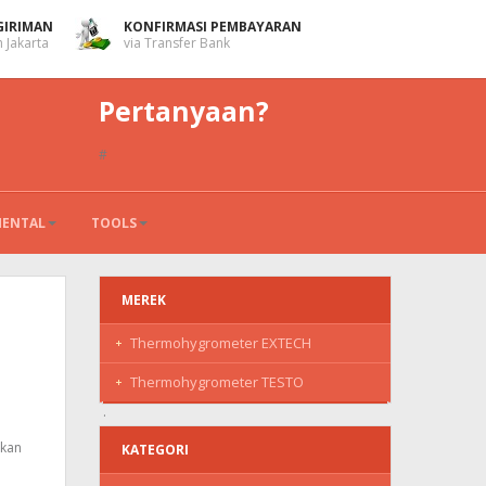
GIRIMAN
KONFIRMASI PEMBAYARAN
 Jakarta
via Transfer Bank
Pertanyaan?
#
MENTAL
TOOLS
MEREK
Thermohygrometer EXTECH
Thermohygrometer TESTO
akan
KATEGORI