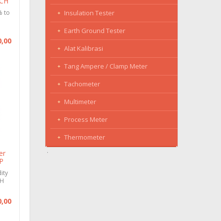
ECH
% to
Insulation Tester
Earth Ground Tester
0,00
Alat Kalibrasi
Tang Ampere / Clamp Meter
Tachometer
Multimeter
Process Meter
Thermometer
er
P
ity
RH
0,00