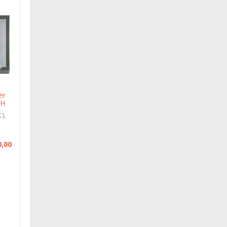
er
CH
C),
0,00