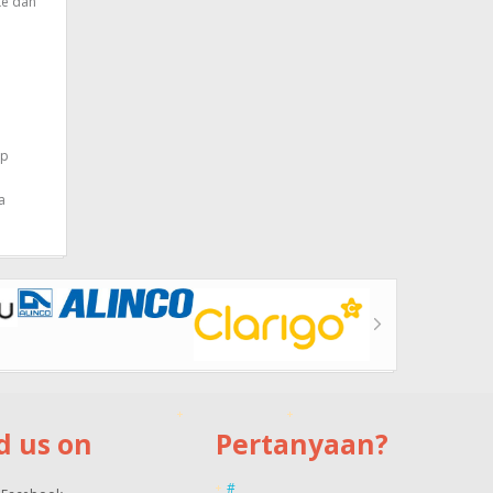
te dan
ap
a
d us on
Pertanyaan?
#