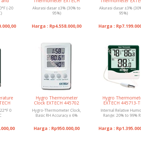
 and
Thermometer EXTECH
Thermometer EXT
 EX
EA20
EA20-NIST
0°F (-20
Akurasi dasar ±3% (30% to
Akurasi dasar ±3% (30
)
95%)
95%)
0.000,00
Harga : Rp4.558.000,00
Harga : Rp7.199.00
rature
Hygro Thermometer
Hygro Thermomet
XTECH
Clock EXTECH 445702
EXTECH 445713-T
22°F 0
Hygro-Thermometer Clock,
Internal Relative Humid
C
Basic RH Accuracy ± 6%
Range: 20% to 99% 
.000,00
Harga : Rp950.000,00
Harga : Rp1.395.00