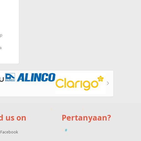
ap
a
d us on
Pertanyaan?
#
Facebook