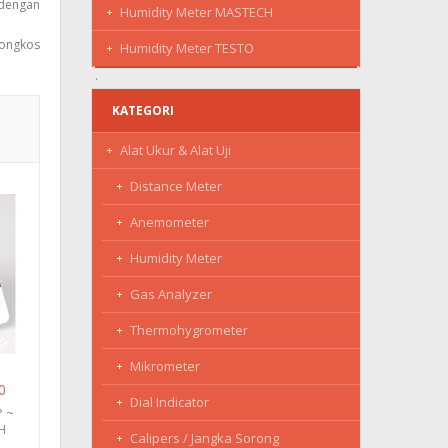
 dengan
Humidity Meter MASTECH
 ongkos
Humidity Meter TESTO
KATEGORI
Alat Ukur & Alat Uji
Distance Meter
Anemometer
Humidity Meter
Gas Analyzer
Thermohygrometer
Mikrometer
0
Dial Indicator
° ~
H
Calipers / Jangka Sorong