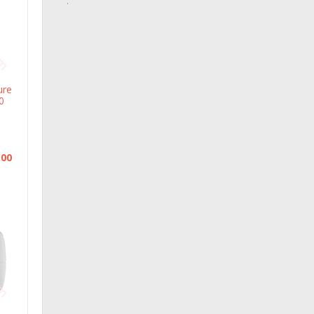
ure
0
C
,00