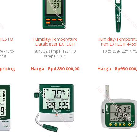
 TESTO
Humidity/Temperature
Humidity/Temperat
Datalogger EXTECH
Pen EXTECH 4455
SD500
e -40 to
Suhu 32 sampai 122°F 0
10 to 85%, ±2°F/1°
ting
sampai 50°C
o +50 °C
 pricing
Harga : Rp4.850.000,00
Harga : Rp950.000