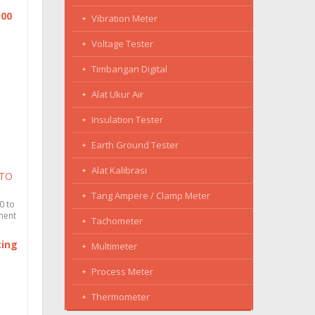
,00
Vibration Meter
Voltage Tester
Timbangan Digital
Alat Ukur Air
Insulation Tester
Earth Ground Tester
Alat Kalibrasi
STO
Tang Ampere / Clamp Meter
0 to
ment
Tachometer
cing
Multimeter
Process Meter
Thermometer