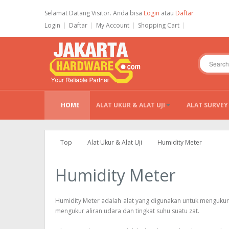
Selamat Datang Visitor. Anda bisa
Login
atau
Daftar
Login
Daftar
My Account
Shopping Cart
HOME
ALAT UKUR & ALAT UJI
ALAT SURVEY
Top
Alat Ukur & Alat Uji
Humidity Meter
Humidity Meter
Humidity Meter adalah alat yang digunakan untuk mengukur
mengukur aliran udara dan tingkat suhu suatu zat.