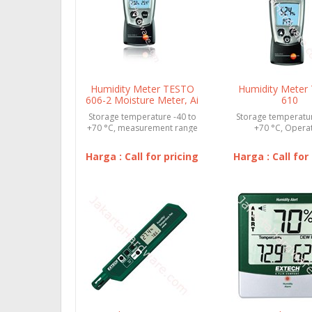
Humidity Meter TESTO
Humidity Meter
606-2 Moisture Meter, Ai
610
Storage temperature -40 to
Storage temperatur
+70 °C, measurement range
+70 °C, Opera
0 to 100 %RH
temperature -10 t
Harga : Call for pricing
Harga : Call for