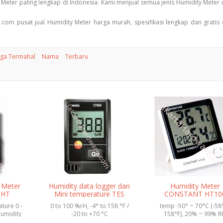
 Meter paling lengkap di Indonesia. Kami menjual semua jenis Humidity Meter
.com pusat jual Humidity Meter harga murah, spesifikasi lengkap dan gratis
ga Termahal
Nama
Terbaru
y Meter
Humidity data logger dan
Humidity Meter
0HT
Mini temperature TES
CONSTANT HT10
ture 0 -
0 to 100 %rH, -4° to 158 °F /
temp -50° ~ 70°C (-58
Humidity
-20 to +70 °C
158°F), 20% ~ 99% R
 kur...