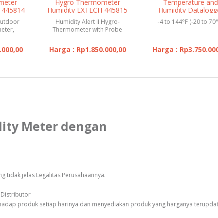
meter
Hygro Thermometer
Temperature an
 445814
Humidity EXTECH 445815
Humidity Datalogg
with
EXTECH 42
Outdoor
Humidity Alert II Hygro-
-4 to 144°F (-20 to 70
eter,
Thermometer with Probe
 99%
.000,00
Harga : Rp1.850.000,00
Harga : Rp3.750.00
dity Meter dengan
 tidak jelas Legalitas Perusahaannya.
Distributor
rhadap produk setiap harinya dan menyediakan produk yang harganya terupda