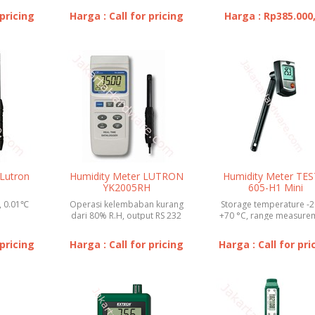
 pricing
Harga : Call for pricing
Harga : Rp385.000
Lutron
Humidity Meter LUTRON
Humidity Meter TE
YK2005RH
605-H1 Mini
Thermohygrom
, 0.01℃
Operasi kelembaban kurang
Storage temperature -2
dari 80% R.H, output RS 232
+70 °C, range measure
PC serial interface
+5 to +95 %RH
 pricing
Harga : Call for pricing
Harga : Call for pri