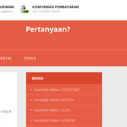
GIRIMAN
KONFIRMASI PEMBAYARAN
 Jakarta
via Transfer Bank
Pertanyaan?
#
MENTAL
TOOLS
MEREK
Humidity Meter CONSTANT
Humidity Meter EXTECH
Humidity Meter FLUKE
a dapat
Humidity Meter LUTRON