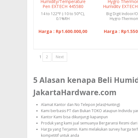
Humidity/Temperature
Hygro Thermo
Pen EXTECH 445580
Humidity EXTECH
14 to 122°F (-10 to 50°C),
Big Digit Indoor/
0.1%RH
Hygro-Thermom
humidity 10 to
Harga : Rp1.600.000,00
Harga : Rp1.550
1
2
Next
5 Alasan kenapa Beli Humi
JakartaHardware.com
Alamat Kantor dan No Telepon Jelas(Hunting)
Kami berbasis PT dan Bukan TOKO ataupun Individu yang
Kantor Kami bisa dikunjungi kapanpun
Produk yang kami jual semuanya Bergaransi Resmi dari 
Harga yang Terjamin. Kami melakukan survey harga te
kompetitif untuk anda