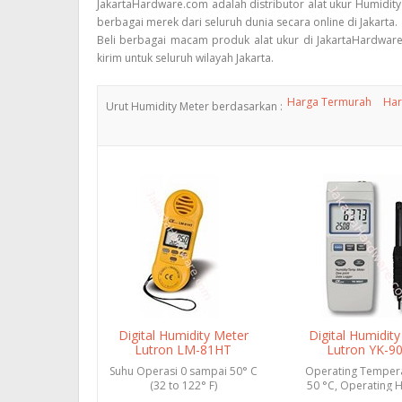
JakartaHardware.com adalah distributor alat ukur Humidity
berbagai merek dari seluruh dunia secara online di Jakarta.
Beli berbagai macam produk alat ukur di JakartaHardware
kirim untuk seluruh wilayah Jakarta.
Harga Termurah
Har
Urut Humidity Meter berdasarkan :
Digital Humidity Meter
Digital Humidit
Lutron LM-81HT
Lutron YK-9
Suhu Operasi 0 sampai 50° C
Operating Tempera
(32 to 122° F)
50 °C, Operating 
Instrument utama :