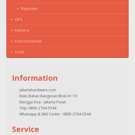
Repeater
GPS
Kamera
Environmental
Tools
Information
jakartahardware.com
Ruko Bahan Bangunan Blok H1 10
Mangga Dua - Jakarta Pusat
Telp :0895-2764-5544
Whatsapp & SMS Center : 0895-2764-5544
Service