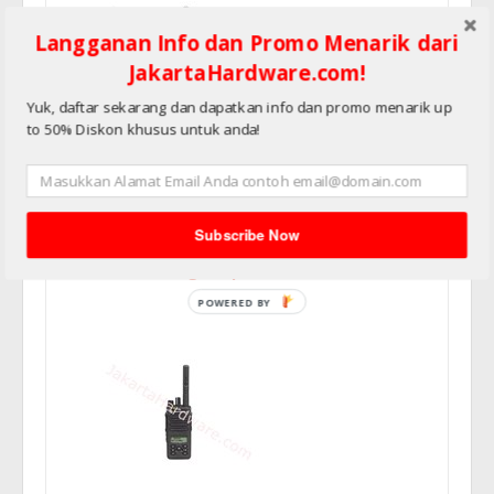
Langganan Info dan Promo Menarik dari
JakartaHardware.com!
Yuk, daftar sekarang dan dapatkan info dan promo menarik up
to 50% Diskon khusus untuk anda!
HT UHF MOTOTRBO XiR P6620i
UHF 403-527Mhz, 4w
Subscribe Now
Harga : Rp6.900.000,00