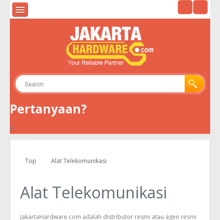
HOME
ALAT UKUR & ALAT UJI
ALAT SURVEY
ALAT TELEKOMUNIKASI
Pertanyaan?
GPS
#
KAMERA
ENVIRONMENTAL
Top
Alat Telekomunikasi
TOOLS
Alat Telekomunikasi
JakartaHardware.com adalah distributor resmi atau agen resmi