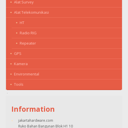
Alat Survey
Alat Telekomunikasi
HT
Radio RIG
Repeater
GPS
Kamera
Environmental
Tools
Information
jakartahardware.com
Ruko Bahan Bangunan Blok H1 10