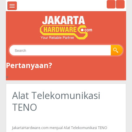
HOME
ALAT UKUR & ALAT UJI
ALAT SURVEY
ALAT TELEKOMUNIKASI
Pertanyaan?
GPS
#
KAMERA
ENVIRONMENTAL
Alat Telekomunikasi
TOOLS
TENO
JakartaHardware.com menjual Alat Telekomunikasi TENO