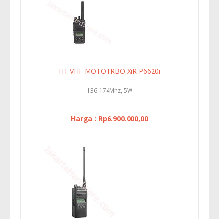
HT VHF MOTOTRBO XiR P6620i
136-174Mhz, 5W
Harga : Rp6.900.000,00