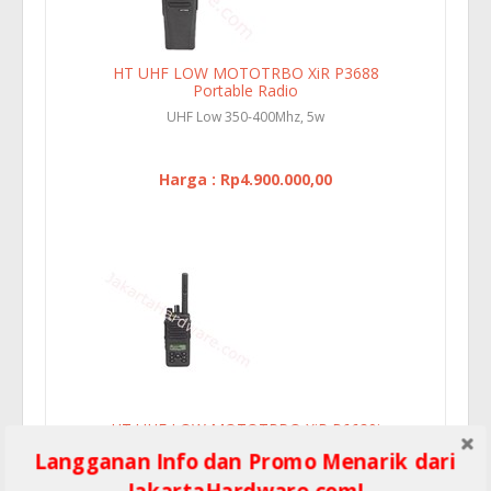
HT UHF LOW MOTOTRBO XiR P3688
Portable Radio
UHF Low 350-400Mhz, 5w
Harga : Rp4.900.000,00
HT UHF LOW MOTOTRBO XiR P6620i
Langganan Info dan Promo Menarik dari
UHF Low 350-400Mhz, 4w
JakartaHardware.com!