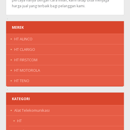
percaya hanya dengan cara inilah, kami tetap bisa menjaga
harga jual yang terbaik bagi pelanggan kami.
MEREK
HT ALINCO
HT CLARIGO
HT FIRSTCOM
HT MOTOROLA
HT TENO
KATEGORI
Alat Telekomunikasi
HT