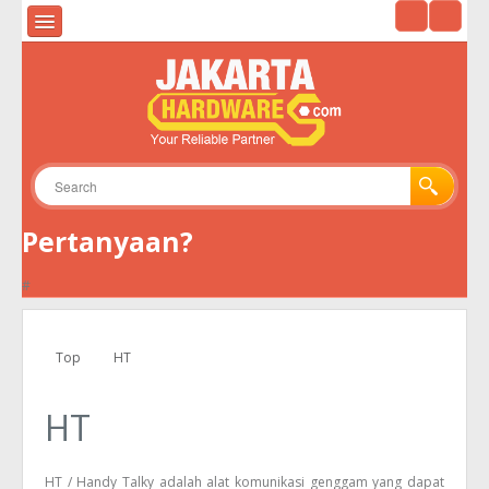
HOME
ALAT UKUR & ALAT UJI
ALAT SURVEY
ALAT TELEKOMUNIKASI
Pertanyaan?
GPS
#
KAMERA
ENVIRONMENTAL
Top
HT
TOOLS
HT
HT / Handy Talky adalah alat komunikasi genggam yang dapat