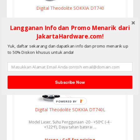
Digital Theodolite SOKKIA DT740
Suhu Penggunaan -20 - +50ºC (-4 - +122ºF), Daya
tahan baterai 150 jam, Pemb...
Langganan Info dan Promo Menarik dari
JakartaHardware.com!
Harga : Call for pricing
Yuk, daftar sekarang dan dapatkan info dan promo menarik up
to 50% Diskon khusus untuk anda!
Subscribe Now
Digital Theodolite SOKKIA DT740L
Model Laser, Suhu Penggunaan -20 - +50ºC (-4 -
+122ºF), Daya tahan baterai ...
Harga : Call for pricing