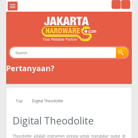
HOME
ALAT UKUR & ALAT UJI
ALAT SURVEY
ALAT TELEKOMUNIKASI
Pertanyaan?
GPS
#
KAMERA
ENVIRONMENTAL
Top
Digital Theodolite
TOOLS
Digital Theodolite
Theodolite adalah instrumen presisi untuk mengukur sudut di