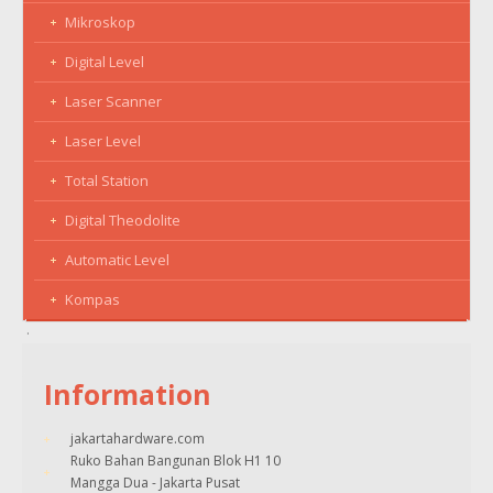
Mikroskop
Digital Level
Laser Scanner
Laser Level
Total Station
Digital Theodolite
Automatic Level
Kompas
Information
jakartahardware.com
Ruko Bahan Bangunan Blok H1 10
Mangga Dua - Jakarta Pusat