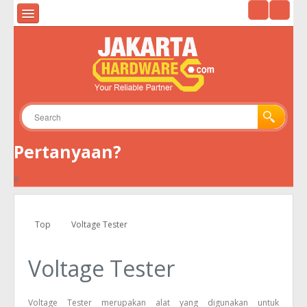
HOME
ALAT UKUR & ALAT UJI
ALAT SURVEY
ALAT TELEKOMUNIKASI
Pertanyaan?
GPS
#
KAMERA
ENVIRONMENTAL
Top
Voltage Tester
TOOLS
Voltage Tester
Voltage Tester merupakan alat yang digunakan untuk