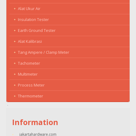
Alat Ukur Air
Insulation Tester
Earth Ground Tester
Alat Kalibrasi
Tang Ampere / Clamp Meter
Tachometer
Multimeter
Process Meter
Thermometer
Information
jakartahardware.com