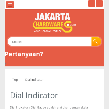
HOME
ALAT UKUR & ALAT UJI
ALAT SURVEY
ALAT TELEKOMUNIKASI
Pertanyaan?
GPS
#
KAMERA
ENVIRONMENTAL
Top
Dial Indicator
TOOLS
Dial Indicator
Dial Indicator / Dial Gauge adalah alat ukur dengan skala