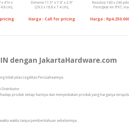
 x 4"H x
Dimensi 11.5" x 7.4" x 2.9"
Resolusi 160 x 240 piks
 4.8 cm),
(29.3 x 18.8 x 7.4 cm),
Peringkat Air IPX7, m
 W...
Resolusi Tampilan 800 x...
hidup baterai 20ja
 pricing
Harga : Call for pricing
Harga : Rp4.250.00
MIN dengan JakartaHardware.com
g tidak jelas Legalitas Perusahaannya.
 Distributor
erhadap produk setiap harinya dan menyediakan produk yang harganya terupd
sewaktu waktu tanpa pemberitahuan sebelumnya.