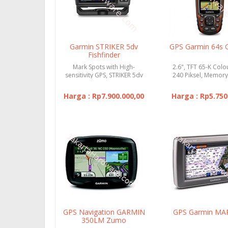
Garmin STRIKER 5dv
GPS Garmin 64s
Fishfinder
Mark Spots with High-
2.6", TFT 65-K Colo
sensitivity GPS, STRIKER 5dv
240 Piksel, Memory 
includes a Garmin CHIRP (...
4GB, USB Suppor
Harga : Rp7.900.000,00
Harga : Rp5.750
GPS Navigation GARMIN
GPS Garmin MA
350LM Zumo