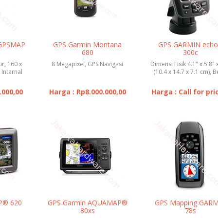
 GPSMAP
GPS Garmin Montana
GPS GARMIN ech
680
300c
ur, 160 x
8 Megapixel, GPS Navigasi
Dimensi Fisik 4.1" x 5.8" 
Internal
(10.4 x 14.7 x 7.1 cm), B
t W...
11.6 oz (330...
.000,00
Harga : Rp8.000.000,00
Harga : Call for pri
P® 620
GPS Garmin AQUAMAP®
GPS Mapping GAR
80xs
78s