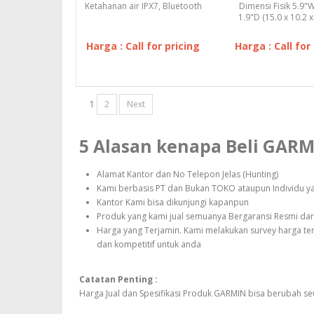
Ketahanan air IPX7, Bluetooth
Dimensi Fisik 5.9"W
1.9"D (15.0 x 10.2 x
Ukuran Tampilan
Harga : Call for pricing
Harga : Call for
1
2
Next
5 Alasan kenapa Beli GAR
Alamat Kantor dan No Telepon Jelas (Hunting)
Kami berbasis PT dan Bukan TOKO ataupun Individu yan
Kantor Kami bisa dikunjungi kapanpun
Produk yang kami jual semuanya Bergaransi Resmi dari
Harga yang Terjamin. Kami melakukan survey harga t
dan kompetitif untuk anda
Catatan Penting :
Harga Jual dan Spesifikasi Produk GARMIN bisa berubah 