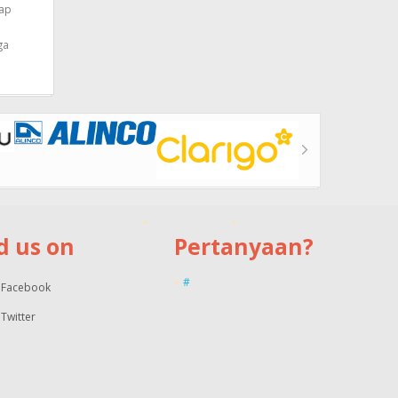
iap
ga
d us on
Pertanyaan?
#
Facebook
Twitter