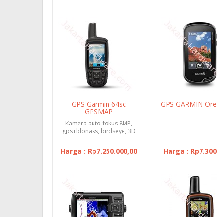
GPS Garmin 64sc
GPS GARMIN Ore
GPSMAP
Kamera auto-fokus 8MP,
gps+blonass, birdseye, 3D
kompas elektronik, altimet...
Harga : Rp7.250.000,00
Harga : Rp7.300