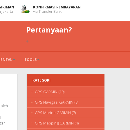
GIRIMAN
KONFIRMASI PEMBAYARAN
 Jakarta
via Transfer Bank
Pertanyaan?
#
MENTAL
TOOLS
KATEGORI
GPS GARMIN (19)
GPS Navigasi GARMIN (8)
 oleh
GPS Marine GARMIN (7)
l
GPS Mapping GARMIN (4)
ngan