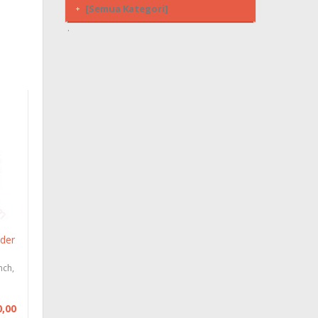
[Semua Kategori]
der
nch,
0,00