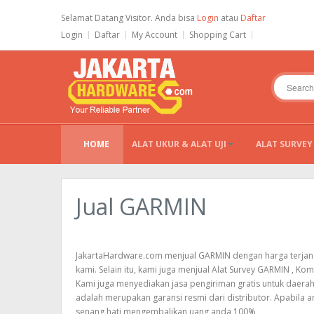
Selamat Datang Visitor. Anda bisa
Login
atau
Daftar
Login
Daftar
My Account
Shopping Cart
HOME
ALAT UKUR & ALAT UJI
ALAT SURVEY
Jual GARMIN
JakartaHardware.com menjual GARMIN dengan harga terjang
kami. Selain itu, kami juga menjual
Alat Survey GARMIN
,
Kom
Kami juga menyediakan jasa pengiriman gratis untuk daerah
adalah merupakan garansi resmi dari distributor. Apabila
senang hati mengembalikan uang anda 100%