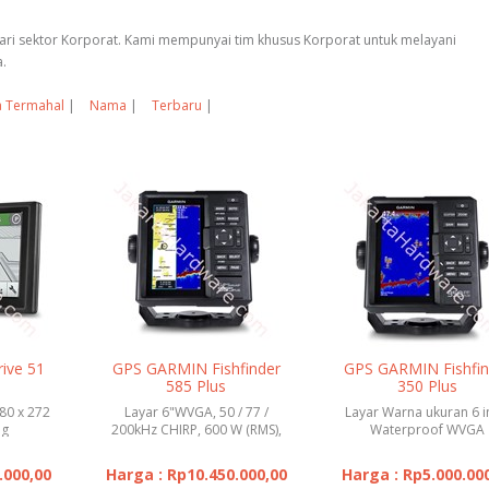
ari sektor Korporat. Kami mempunyai tim khusus Korporat untuk melayani
.
 Termahal
|
Nama
|
Terbaru
|
ive 51
GPS GARMIN Fishfinder
GPS GARMIN Fishfin
585 Plus
350 Plus
80 x 272
Layar 6"WVGA, 50 / 77 /
Layar Warna ukuran 6 i
 g
200kHz CHIRP, 600 W (RMS),
Waterproof WVGA
IPX7
.000,00
Harga : Rp10.450.000,00
Harga : Rp5.000.00