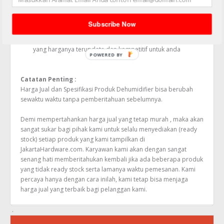
Produk yang kami jual semuanya Bergaransi Resmi dari
Distributor
Subscribe Now
Harga yang Terjamin. Kami melakukan survey harga
terhadap produk setiap harinya dan menyediakan produk
yang harganya terupdate dan kompetitif untuk anda
POWERED BY
Catatan Penting :
Harga Jual dan Spesifikasi Produk Dehumidifier bisa berubah
sewaktu waktu tanpa pemberitahuan sebelumnya.
Demi mempertahankan harga jual yang tetap murah , maka akan
sangat sukar bagi pihak kami untuk selalu menyediakan (ready
stock) setiap produk yang kami tampilkan di
JakartaHardware.com. Karyawan kami akan dengan sangat
senang hati memberitahukan kembali jika ada beberapa produk
yang tidak ready stock serta lamanya waktu pemesanan. Kami
percaya hanya dengan cara inilah, kami tetap bisa menjaga
harga jual yang terbaik bagi pelanggan kami.