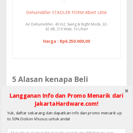
Dehumidifier STADLER FORM Albert Little
Air Dehumidifier, 40 m2, Swing & Night Mode, 32-
42 dB, 210 Watt, 10 L/hari
Harga : Rp6.250.000,00
5 Alasan kenapa Beli
Dehumidifier dengan
Langganan Info dan Promo Menarik dari
JakartaHardware.com
JakartaHardware.com!
Yuk, daftar sekarang dan dapatkan info dan promo menarik up
Alamat Kantor dan No Telepon Jelas(Hunting)
to 50% Diskon khusus untuk anda!
Kami berbasis PT dan Bukan TOKO ataupun Individu yang
tidak jelas Legalitas Perusahaannya.
Kantor Kami bisa dikunjungi kapanpun