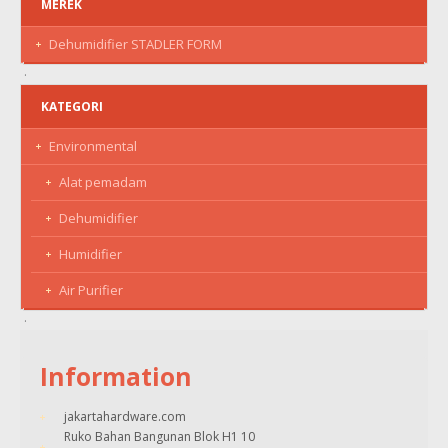
MEREK
Dehumidifier STADLER FORM
KATEGORI
Environmental
Alat pemadam
Dehumidifier
Humidifier
Air Purifier
Information
jakartahardware.com
Ruko Bahan Bangunan Blok H1 10