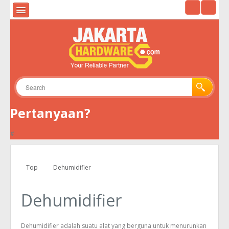
HOME
ALAT UKUR & ALAT UJI
ALAT SURVEY
ALAT TELEKOMUNIKASI
Pertanyaan?
GPS
#
KAMERA
ENVIRONMENTAL
Top
Dehumidifier
TOOLS
Dehumidifier
Dehumidifier adalah suatu alat yang berguna untuk menurunkan