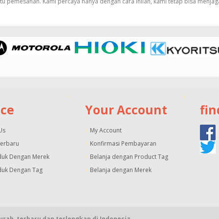
tu pemesanan. Kami percaya hanya dengan cara inilah, kami tetap bisa menjag
ice
Your Account
fin
Us
My Account
Terbaru
Konfirmasi Pembayaran
duk Dengan Merek
Belanja dengan Product Tag
duk Dengan Tag
Belanja dengan Merek
rah, terbaru dan terlengkap di Indonesia