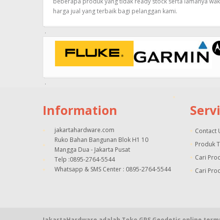
beberapa produk yang tidak ready stock serta lamanya wak
harga jual yang terbaik bagi pelanggan kami.
Information
Serv
jakartahardware.com
Contact 
Ruko Bahan Bangunan Blok H1 10
Produk 
Mangga Dua - Jakarta Pusat
Cari Pro
Telp :0895-2764-5544
Whatsapp & SMS Center : 0895-2764-5544
Cari Pro
JakartaHardware adalah Toko GPS Geodetic online termu