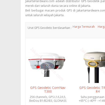
JakartaHardware.com adalah distributor GPS Geodetik pal
merek dari seluruh dunia secara online di Jakarta.
Beli berbagai macam produk GPS di JakartaHardware.com p
untuk seluruh wilayah Jakarta.
Harga Termurah
Harg
Urut GPS Geodetic berdasarkan :
GPS Geodetic ComNav
GPS Geodetic T
T300
R4
256 channels, GPS L1/L2/L5,
Suhu penggunaan 
BeiDou B1/B2/B3, GLONASS
+65°C (–40°F - +149
L1/L2, <1.5 m 3D RMS s...
penyimpanan –40°C