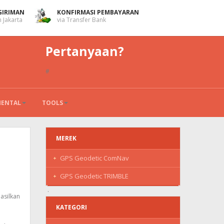
GIRIMAN
KONFIRMASI PEMBAYARAN
 Jakarta
via Transfer Bank
Pertanyaan?
#
MENTAL
TOOLS
MEREK
GPS Geodetic ComNav
GPS Geodetic TRIMBLE
asilkan
KATEGORI