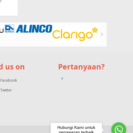
a
d us on
Pertanyaan?
#
Facebook
Twitter
Hubungi Kami untuk
penawaran terbaik