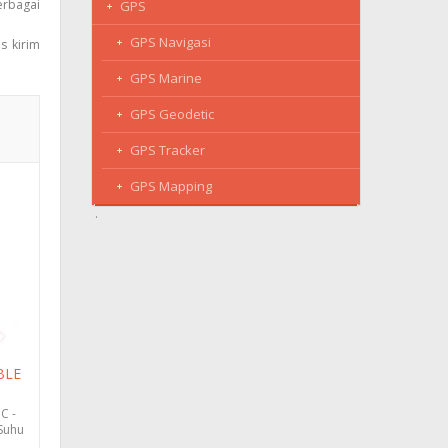
erbagai
GPS
GPS Navigasi
s kirim
GPS Marine
GPS Geodetic
GPS Tracker
GPS Mapping
BLE
C -
 Suhu
...