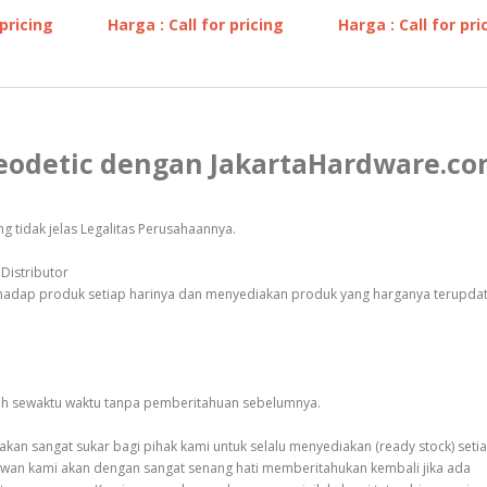
 pricing
Harga : Call for pricing
Harga : Call for pri
Geodetic dengan JakartaHardware.c
 tidak jelas Legalitas Perusahaannya.
Distributor
rhadap produk setiap harinya dan menyediakan produk yang harganya terupda
bah sewaktu waktu tanpa pemberitahuan sebelumnya.
an sangat sukar bagi pihak kami untuk selalu menyediakan (ready stock) seti
awan kami akan dengan sangat senang hati memberitahukan kembali jika ada