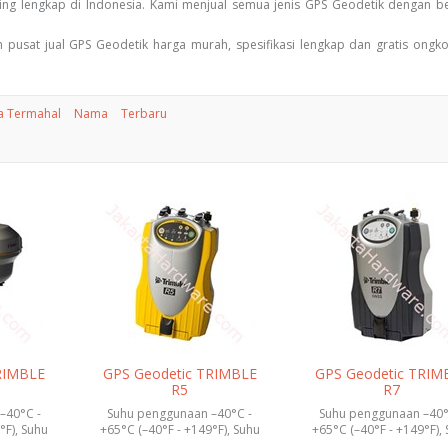
ing lengkap di Indonesia. Kami menjual semua jenis GPS Geodetik dengan b
usat jual GPS Geodetik harga murah, spesifikasi lengkap dan gratis ongko
a Termahal
Nama
Terbaru
RIMBLE
GPS Geodetic TRIMBLE
GPS Geodetic TRIM
R5
R7
–40°C -
Suhu penggunaan –40°C -
Suhu penggunaan –40°
°F), Suhu
+65°C (–40°F - +149°F), Suhu
+65°C (–40°F - +149°F),
 - +...
penyimpanan –40°C - +...
penyimpanan –40°C - +