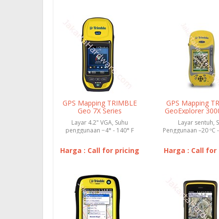
GPS Mapping TRIMBLE
GPS Mapping T
Geo 7X Series
GeoExplorer 3000
Layar 4.2" VGA, Suhu
Layar sentuh, 
penggunaan −4° - 140° F
Penggunaan –20 ºC - 
(−20° - 60° C), Suhu
4 ºF - 140 ºF), Suhu 
penyimpan...
Harga : Call for pricing
Harga : Call for