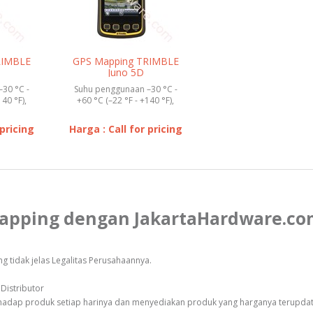
RIMBLE
GPS Mapping TRIMBLE
Juno 5D
30 °C -
Suhu penggunaan –30 °C -
140 °F),
+60 °C (–22 °F - +140 °F),
–40 °...
Suhu penyimpanan –40 °...
 pricing
Harga : Call for pricing
Mapping dengan JakartaHardware.c
 tidak jelas Legalitas Perusahaannya.
Distributor
rhadap produk setiap harinya dan menyediakan produk yang harganya terupda