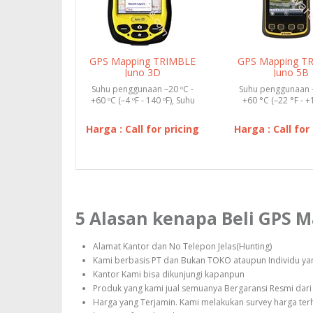
GPS Mapping TRIMBLE
GPS Mapping T
Juno 3D
Juno 5B
Suhu penggunaan –20 ºC -
Suhu penggunaan –
+60 ºC (–4 ºF - 140 ºF), Suhu
+60 °C (–22 °F - +
penyimpanan –40 ºC ...
Suhu penyimpanan 
Harga : Call for pricing
Harga : Call for
5 Alasan kenapa Beli GPS 
Alamat Kantor dan No Telepon Jelas(Hunting)
Kami berbasis PT dan Bukan TOKO ataupun Individu yang
Kantor Kami bisa dikunjungi kapanpun
Produk yang kami jual semuanya Bergaransi Resmi dari 
Harga yang Terjamin. Kami melakukan survey harga te