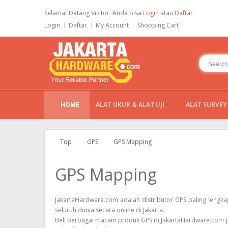
Selamat Datang Visitor. Anda bisa
Login
atau
Daftar
Login
Daftar
My Account
Shopping Cart
HOME
ALAT UKUR & ALAT UJI
ALAT SURVEY
Top
GPS
GPS Mapping
GPS Mapping
JakartaHardware.com adalah distributor GPS paling lengk
seluruh dunia secara online di Jakarta.
Beli berbagai macam produk GPS di JakartaHardware.com pus