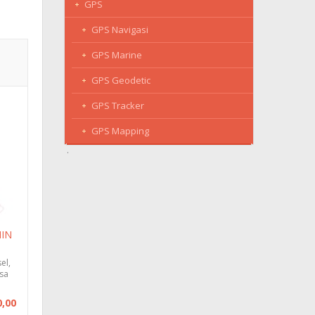
GPS
GPS Navigasi
GPS Marine
GPS Geodetic
GPS Tracker
GPS Mapping
MIN
el,
asa
m
0,00