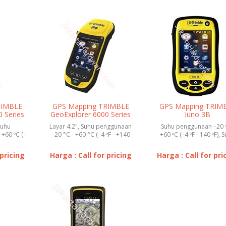
RIMBLE
GPS Mapping TRIMBLE
GPS Mapping TRIM
 Series
GeoExplorer 6000 Series
Juno 3B
Suhu
Layar 4.2", Suhu penggunaan
Suhu penggunaan –20 º
+60 ºC (–
–20 °C - +60 °C (–4 ºF - +140
+60 ºC (–4 ºF - 140 ºF), 
Penyim...
ºF), Suhu penyimp...
penyimpanan –40 ºC .
 pricing
Harga : Call for pricing
Harga : Call for pri