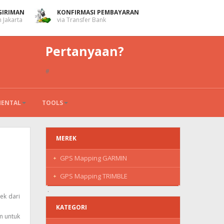
GIRIMAN
KONFIRMASI PEMBAYARAN
 Jakarta
via Transfer Bank
Pertanyaan?
#
MENTAL
TOOLS
MEREK
GPS Mapping GARMIN
GPS Mapping TRIMBLE
ek dari
KATEGORI
m untuk