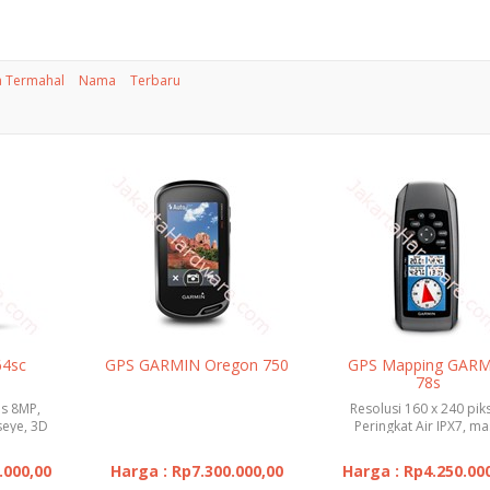
 Termahal
Nama
Terbaru
64sc
GPS GARMIN Oregon 750
GPS Mapping GAR
78s
s 8MP,
Resolusi 160 x 240 piks
seye, 3D
Peringkat Air IPX7, m
ltimet...
hidup baterai 20ja
.000,00
Harga : Rp7.300.000,00
Harga : Rp4.250.00