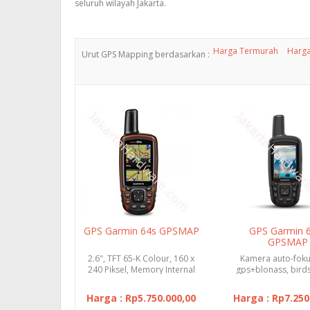
seluruh wilayah Jakarta.
Harga Termurah
Harga
Urut GPS Mapping berdasarkan :
GPS Garmin 64s GPSMAP
GPS Garmin 
GPSMAP
2.6", TFT 65-K Colour, 160 x
Kamera auto-foku
240 Piksel, Memory Internal
gps+blonass, bird
4GB, USB Support W...
kompas elektronik, a
Harga : Rp5.750.000,00
Harga : Rp7.250