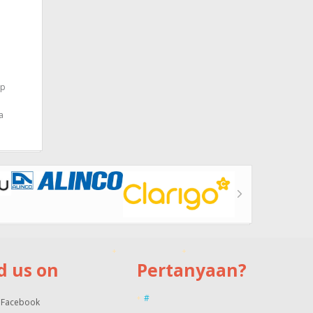
ap
a
d us on
Pertanyaan?
#
Facebook