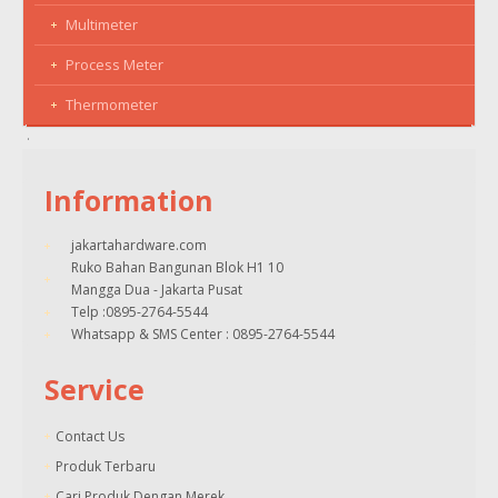
Multimeter
Process Meter
Thermometer
Information
jakartahardware.com
Ruko Bahan Bangunan Blok H1 10
Mangga Dua - Jakarta Pusat
Telp :0895-2764-5544
Whatsapp & SMS Center : 0895-2764-5544
Service
Contact Us
Produk Terbaru
Cari Produk Dengan Merek