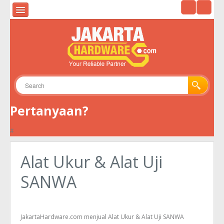
HOME
ALAT UKUR & ALAT UJI
ALAT SURVEY
ALAT TELEKOMUNIKASI
Pertanyaan?
GPS
#
KAMERA
ENVIRONMENTAL
Alat Ukur & Alat Uji
TOOLS
SANWA
JakartaHardware.com menjual Alat Ukur & Alat Uji SANWA