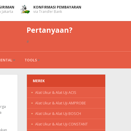
GIRIMAN
KONFIRMASI PEMBAYARAN
 Jakarta
via Transfer Bank
Pertanyaan?
#
MENTAL
TOOLS
MEREK
Alat Ukur & Alat Uji ACIS
Alat Ukur & Alat Uji AMPROBE
arga
a
Alat Ukur & Alat Uji BOSCH
Alat Ukur & Alat Uji CONSTANT
mukan