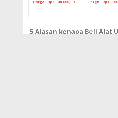
Harga : Rp3.100.000,00
Harga : Rp10.90
5 Alasan kenapa Beli Alat 
JakartaHardware.com
Alamat Kantor dan No Telepon Jelas (Hunting)
Kami berbasis PT dan Bukan TOKO ataupun Individu yan
Kantor Kami bisa dikunjungi kapanpun
Produk yang kami jual semuanya Bergaransi Resmi dari
Harga yang Terjamin. Kami melakukan survey harga t
dan kompetitif untuk anda
Catatan Penting :
Harga Jual dan Spesifikasi Produk Alat Ukur & Alat Uji LE
Demi mempertahankan harga jual yang tetap murah , maka a
produk yang kami tampilkan di JakartaHardware.com. Kary