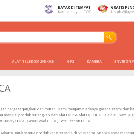
BAYAR DI TEMPAT
GRATIS PEN
Kami melayani COD
Untuk Wilayah
ALAT TELEKOMUNIKASI
GPS
KAMERA
ENVIRON
ICA
engan harga terjangkau dan murah . Kami menjamin adanya garansi resmi dan h
 menjual produk terlengkap dari Alat Ukur & Alat Uji LEICA. Selain itu, kami jug
t Survey LEICA , Laser Level LEICA , Total Station LEICA
h Jakarta untuk semua produk yang tersedia di Situs Kami. Apabila anda mene