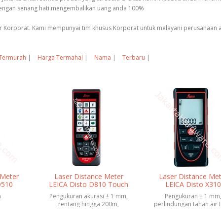
 dengan senang hati mengembalikan uang anda 100%
tor Korporat. Kami mempunyai tim khusus Korporat untuk melayani perusahaan 
Termurah
|
Harga Termahal
|
Nama
|
Terbaru
|
 Meter
Laser Distance Meter
Laser Distance Met
D510
LEICA Disto D810 Touch
LEICA Disto X31
m
Pengukuran akurasi ± 1 mm,
Pengukuran ± 1 mm
rentang hingga 200m,
perlindungan tahan air 
bluetooth, Touch
tingkat kemiringan 36