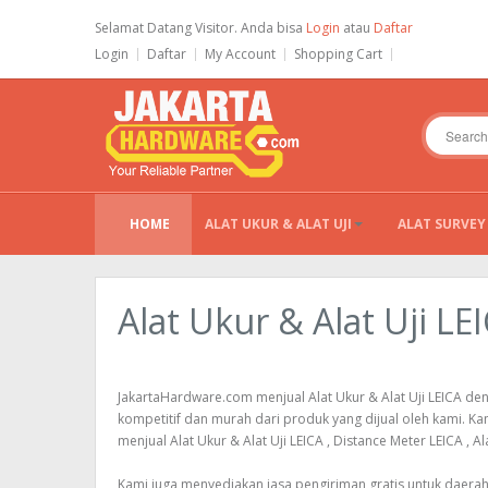
Selamat Datang Visitor. Anda bisa
Login
atau
Daftar
Login
Daftar
My Account
Shopping Cart
HOME
ALAT UKUR & ALAT UJI
ALAT SURVEY
Alat Ukur & Alat Uji LE
JakartaHardware.com menjual Alat Ukur & Alat Uji LEICA d
kompetitif dan murah dari produk yang dijual oleh kami. Kami
menjual Alat Ukur & Alat Uji LEICA , Distance Meter LEICA , Ala
Kami juga menyediakan jasa pengiriman gratis untuk daera