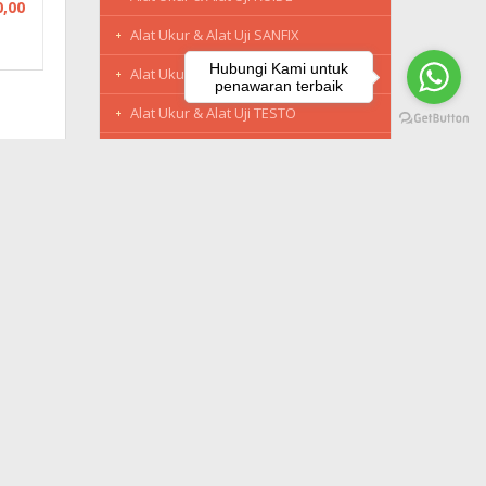
0,00
Alat Ukur & Alat Uji SANFIX
Hubungi Kami untuk
Alat Ukur & Alat Uji SANWA
penawaran terbaik
Alat Ukur & Alat Uji TESTO
Alat Ukur & Alat Uji TROTEC
Alat Ukur & Alat Uji UNI-T
MEREK
Semua Produk LEICA
ate
KATEGORI
Alat Ukur & Alat Uji
iap
Distance Meter