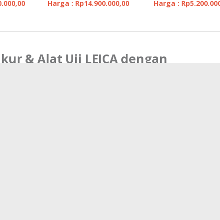
0.000,00
Harga : Rp14.900.000,00
Harga : Rp5.200.00
Ukur & Alat Uji LEICA dengan
g tidak jelas Legalitas Perusahaannya.
 Distributor
erhadap produk setiap harinya dan menyediakan produk yang harganya terupd
ICA bisa berubah sewaktu waktu tanpa pemberitahuan sebelumnya.
kan sangat sukar bagi pihak kami untuk selalu menyediakan (ready stock) set
awan kami akan dengan sangat senang hati memberitahukan kembali jika ada