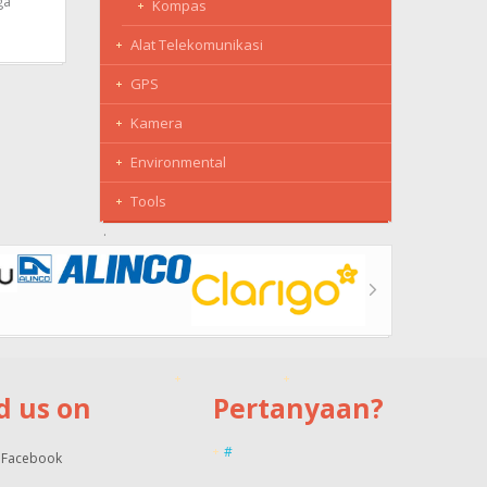
ga
Kompas
Alat Telekomunikasi
GPS
Kamera
Environmental
Tools
d us on
Pertanyaan?
#
Facebook