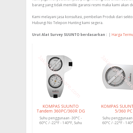
barang yang tidak memiliki garansi resmi maka kami akan
Kami melayani jasa konsultasi, pembelian Produk dari sek
Hubungi No Telepon Hunting kami segera.
Urut Alat Survey SUUNTO berdasarkan :
|
Harga Term
KOMPAS SUUNTO
KOMPAS SUUNT
Tandem 360PC/360R DG
5/360 PC
Suhu penggunaan -30°C -
Suhu penggunaan 
60°C / -22°F - 140°F, Suhu
60°C / -22°F - 140
penyimpanan -30°C - 60°...
penyimpanan -30°C 