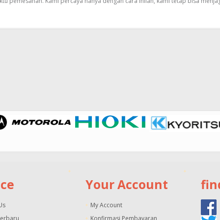
ktu pemesanan. Kami percaya hanya dengan cara inilah, kami tetap bisa menja
ice
Your Account
fin
Us
My Account
Terbaru
Konfirmasi Pembayaran