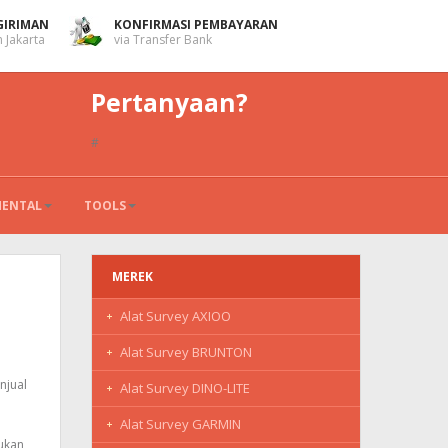
GIRIMAN
KONFIRMASI PEMBAYARAN
 Jakarta
via Transfer Bank
Pertanyaan?
#
MENTAL
TOOLS
MEREK
Alat Survey AXIOO
Alat Survey BRUNTON
njual
Alat Survey DINO-LITE
Alat Survey GARMIN
mukan