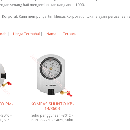
 dengan senang hati mengembalikan uang anda 100%
tor Korporat. Kami mempunyai tim khusus Korporat untuk melayani perusahaan 
urah
|
Harga Termahal
|
Nama
|
Terbaru
|
O PM-
KOMPAS SUUNTO KB-
14/360R
-30°C -
Suhu penggunaan -30°C -
°F, Suhu
60°C / -22°F - 140°F, Suhu
- 60°...
penyimpanan -30°C - 60°...