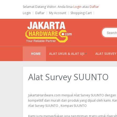
Selamat Datang Visitor. Anda bisa
Login
atau
Daftar
Login
Daftar
My Account
Shopping Cart
HOME
ALAT UKUR & ALAT UJI
ALAT SURVEY
Alat Survey SUUNTO
JakartaHardware.com menjual Alat Survey SUUNTO dengan h
kompetitif dan murah dari produk yang dijual oleh kami. Ka
Alat Survey SUUNTO , Kompas SUUNTO
Kami juga menyediakan jasa pengiriman gratis untuk daera